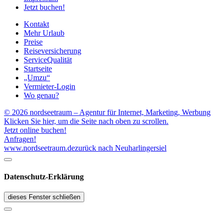
Jetzt buchen!
Kontakt
Mehr Urlaub
Preise
Reiseversicherung
ServiceQualität
Startseite
„Umzu“
Vermieter-Login
Wo genau?
© 2026 nordseetraum – Agentur für Internet, Marketing, Werbung
Klicken Sie hier, um die Seite nach oben zu scrollen.
Jetzt online buchen!
Anfragen!
www.nordseetraum.de
zurück nach Neuharlingersiel
Datenschutz-Erklärung
dieses Fenster schließen