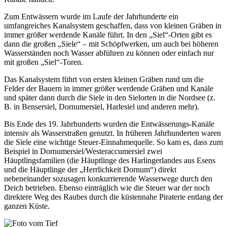
Zum Entwässern wurde im Laufe der Jahrhunderte ein
umfangreiches Kanalsystem geschaffen, dass von kleinen Gräben in
immer größer werdende Kanäle führt. In den „Siel“-Orten gibt es
dann die großen „Siele“ – mit Schöpfwerken, um auch bei höheren
Wasserständen noch Wasser abführen zu können oder einfach nur
mit großen „Siel“-Toren.
Das Kanalsystem führt von ersten kleinen Gräben rund um die
Felder der Bauern in immer größer werdende Gräben und Kanäle
und später dann durch die Siele in den Sielorten in die Nordsee (z.
B. in Bensersiel, Dornumersiel, Harlesiel und anderen mehr).
Bis Ende des 19. Jahrhunderts wurden die Entwässerungs-Kanäle
intensiv als Wasserstraßen genutzt. In früheren Jahrhunderten waren
die Siele eine wichtige Steuer-Einnahmequelle. So kam es, dass zum
Beispiel in Dornumersiel/Westeraccumersiel zwei
Häuptlingsfamilien (die Häuptlinge des Harlingerlandes aus Esens
und die Häuptlinge der „Herrlichkeit Dornum“) direkt
nebeneinander sozusagen konkurrierende Wasserwege durch den
Deich betrieben. Ebenso einträglich wie die Steuer war der noch
direktere Weg des Raubes durch die küstennahe Piraterie entlang der
ganzen Küste.