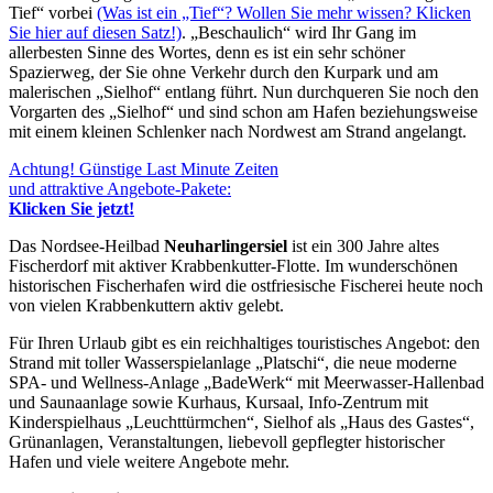
Tief“ vorbei
(Was ist ein „Tief“? Wollen Sie mehr wissen? Klicken
Sie hier auf diesen Satz!)
. „Beschaulich“ wird Ihr Gang im
allerbesten Sinne des Wortes, denn es ist ein sehr schöner
Spazierweg, der Sie ohne Verkehr durch den Kurpark und am
malerischen „Sielhof“ entlang führt. Nun durchqueren Sie noch den
Vorgarten des „Sielhof“ und sind schon am Hafen beziehungsweise
mit einem kleinen Schlenker nach Nordwest am Strand angelangt.
Achtung! Günstige Last Minute Zeiten
und attraktive Angebote-Pakete:
Klicken Sie jetzt!
Das Nordsee-Heilbad
Neuharlingersiel
ist ein 300 Jahre altes
Fischerdorf mit aktiver Krabbenkutter-Flotte. Im wunderschönen
historischen Fischerhafen wird die ostfriesische Fischerei heute noch
von vielen Krabbenkuttern aktiv gelebt.
Für Ihren Urlaub gibt es ein reichhaltiges touristisches Angebot: den
Strand mit toller Wasserspielanlage „Platschi“, die neue moderne
SPA- und Wellness-Anlage „BadeWerk“ mit Meerwasser-Hallenbad
und Saunaanlage sowie Kurhaus, Kursaal, Info-Zentrum mit
Kinderspielhaus „Leuchttürmchen“, Sielhof als „Haus des Gastes“,
Grünanlagen, Veranstaltungen, liebevoll gepflegter historischer
Hafen und viele weitere Angebote mehr.