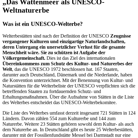
„Das Wattenmeer als UNESCO-
Weltnaturerbe
Was ist ein UNESCO-Welterbe?
Welterbestätten sind nach der Definition der UNESCO
Zeugnisse
vergangener Kulturen und einzigartige Naturlandschaften,
deren Untergang ein unersetzlicher Verlust für die gesamte
Menschheit wäre. Sie zu schützen ist Aufgabe der
Völkergemeinschaft.
Dies ist das Ziel des internationalen
Übereinkommens zum Schutz des Kultur- und Naturerbes der
Welt
, das die UNESCO 1972 beschlossen hat. 167 Staaten,
darunter auch Deutschland, Dänemark und die Niederlande, haben
die Konvention unterzeichnet. Mit der Benennung von Kultur- und
Naturstätten für die Welterbeliste der UNESCO verpflichten sich die
betreffenden Staaten zu fortdauernden Schutz- und
Erhaltungsmaßnahmen. Über die Aufnahme von Stätten in die Liste
des Welterbes entscheidet das UNESCO-Welterbekomitee.
Die Liste des Welterbes umfasst derzeit insgesamt 721 Stätten in 124
Ländern. Davon zählen 554 zum Kulturerbe und 144 zum
Naturerbe. Weitere 23 Stätten gehören sowohl dem Kultur- als auch
dem Naturerbe an. In Deutschland gibt es heute 25 Welterbestätten,
darunter mit der Fossilienfundstätte Messel bei Darmstadt nur eine