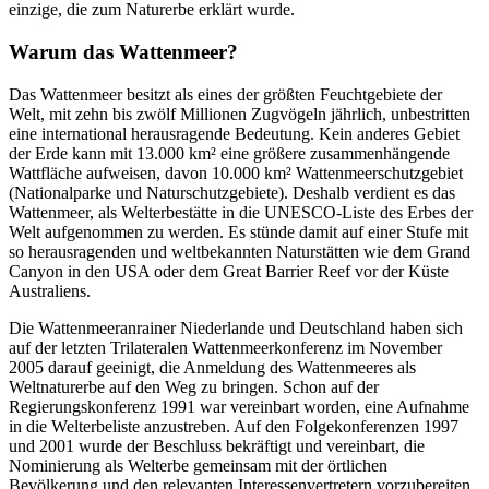
einzige, die zum Naturerbe erklärt wurde.
Warum das Wattenmeer?
Das Wattenmeer besitzt als eines der größten Feuchtgebiete der
Welt, mit zehn bis zwölf Millionen Zugvögeln jährlich, unbestritten
eine international herausragende Bedeutung. Kein anderes Gebiet
der Erde kann mit 13.000 km² eine größere zusammenhängende
Wattfläche aufweisen, davon 10.000 km² Wattenmeerschutzgebiet
(Nationalparke und Naturschutzgebiete). Deshalb verdient es das
Wattenmeer, als Welterbestätte in die UNESCO-Liste des Erbes der
Welt aufgenommen zu werden. Es stünde damit auf einer Stufe mit
so herausragenden und weltbekannten Naturstätten wie dem Grand
Canyon in den USA oder dem Great Barrier Reef vor der Küste
Australiens.
Die Wattenmeeranrainer Niederlande und Deutschland haben sich
auf der letzten Trilateralen Wattenmeerkonferenz im November
2005 darauf geeinigt, die Anmeldung des Wattenmeeres als
Weltnaturerbe auf den Weg zu bringen. Schon auf der
Regierungskonferenz 1991 war vereinbart worden, eine Aufnahme
in die Welterbeliste anzustreben. Auf den Folgekonferenzen 1997
und 2001 wurde der Beschluss bekräftigt und vereinbart, die
Nominierung als Welterbe gemeinsam mit der örtlichen
Bevölkerung und den relevanten Interessenvertretern vorzubereiten.