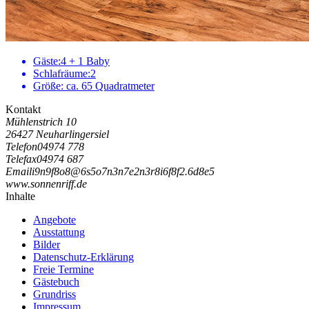
Gäste:
4 + 1 Baby
Schlafräume:
2
Größe:
ca. 65 Quadratmeter
Kontakt
Mühlenstrich 10
26427 Neuharlingersiel
Telefon
04974 778
Telefax
04974 687
Email
i
9
n
9
f
8
o
8
@
6
s
5
o
7
n
3
n
7
e
2
n
3
r
8
i
6
f
8
f
2
.
6
d
8
e
5
www.sonnenriff.de
Inhalte
Angebote
Ausstattung
Bilder
Datenschutz-Erklärung
Freie Termine
Gästebuch
Grundriss
Impressum